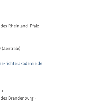
ndes Rheinland-Pfalz -
0 (Zentrale)
he-richterakademie.de
au
ndes Brandenburg -