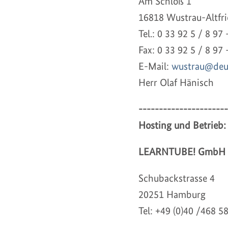
Am Schloß 1
16818 Wustrau-Altfri
Tel.: 0 33 92 5 / 8 97 
Fax: 0 33 92 5 / 8 97
E-Mail:
wustrau@deut
Herr Olaf Hänisch
----------------------
Hosting und Betrieb:
LEARNTUBE! GmbH
Schubackstrasse 4
20251 Hamburg
Tel: +49 (0)40 /468 5